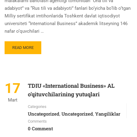
malakalarni baholash agentligi tomonidan “Ona tili va
adabiyot” va “Rus tili va adabiyoti” fanlari bo‘yicha bo‘lib o‘tgan
Milliy sertifikat imtihonlarida Toshkent davlat iqtisodiyot
universiteti “International Business” akademik litseyning 146
nafar o‘quvchilari …
READ MORE
17
TDIU «International Business» AL
o’qituvchilarining yutuqlari
Mart
Categories
Uncategorized
Uncategorized
Yangiliklar
,
,
Comments
0 Comment