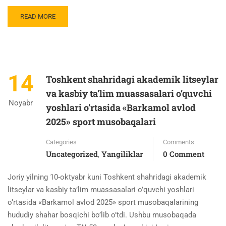
READ MORE
14
Toshkent shahridagi akademik litseylar
va kasbiy ta’lim muassasalari o’quvchi
Noyabr
yoshlari o’rtasida «Barkamol avlod
2025» sport musobaqalari
Categories
Comments
Uncategorized
Yangiliklar
0 Comment
,
Joriy yilning 10-oktyabr kuni Toshkent shahridagi akademik
litseylar va kasbiy ta’lim muassasalari o’quvchi yoshlari
o’rtasida «Barkamol avlod 2025» sport musobaqalarining
hududiy shahar bosqichi bo’lib o’tdi. Ushbu musobaqada