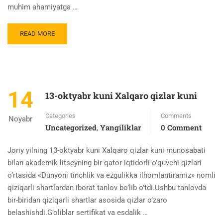
muhim ahamiyatga …
READ MORE
14
13-oktyabr kuni Xalqaro qizlar kuni
Categories
Comments
Noyabr
Uncategorized
Yangiliklar
0 Comment
,
Joriy yilning 13-oktyabr kuni Xalqaro qizlar kuni munosabati
bilan akademik litseyning bir qator iqtidorli o’quvchi qizlari
o’rtasida «Dunyoni tinchlik va ezgulikka ilhomlantiramiz» nomli
qiziqarli shartlardan iborat tanlov bo’lib o’tdi.Ushbu tanlovda
bir-biridan qiziqarli shartlar asosida qizlar o’zaro
belashishdi.G’oliblar sertifikat va esdalik …