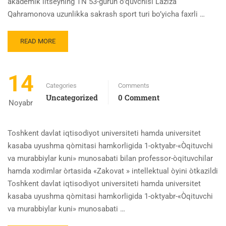
akademik litseyning TN 53-guruh o’quvchisi Laziza
Qahramonova uzunlikka sakrash sport turi bo’yicha faxrli …
READ MORE
14
Categories
Comments
Uncategorized
0 Comment
Noyabr
Toshkent davlat iqtisodiyot universiteti hamda universitet
kasaba uyushma qòmitasi hamkorligida 1-oktyabr-«Òqituvchi
va murabbiylar kuni» munosabati bilan professor-òqituvchilar
hamda xodimlar òrtasida «Zakovat » intellektual òyini òtkazildi
Toshkent davlat iqtisodiyot universiteti hamda universitet
kasaba uyushma qòmitasi hamkorligida 1-oktyabr-«Òqituvchi
va murabbiylar kuni» munosabati …