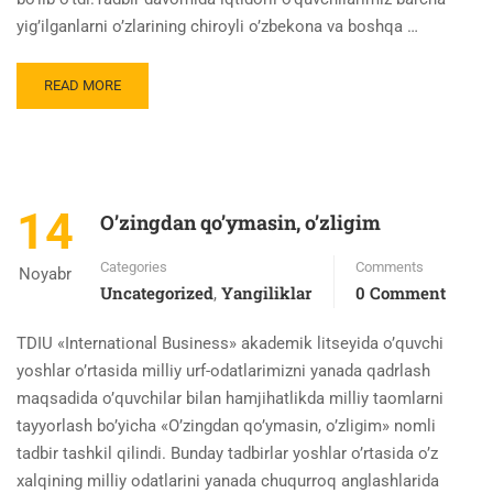
yig’ilganlarni o’zlarining chiroyli o’zbekona va boshqa …
READ MORE
14
O’zingdan qo’ymasin, o’zligim
Categories
Comments
Noyabr
Uncategorized
Yangiliklar
0 Comment
,
TDIU «International Business» akademik litseyida o’quvchi
yoshlar o’rtasida milliy urf-odatlarimizni yanada qadrlash
maqsadida o’quvchilar bilan hamjihatlikda milliy taomlarni
tayyorlash bo’yicha «O’zingdan qo’ymasin, o’zligim» nomli
tadbir tashkil qilindi. Bunday tadbirlar yoshlar o’rtasida o’z
xalqining milliy odatlarini yanada chuqurroq anglashlarida