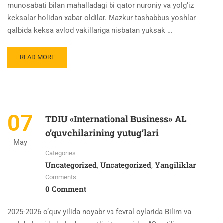
munosabati bilan mahalladagi bi qator nuroniy va yolg‘iz
keksalar holidan xabar oldilar. Mazkur tashabbus yoshlar
qalbida keksa avlod vakillariga nisbatan yuksak …
READ MORE
07
TDIU «International Business» AL
o’quvchilarining yutug’lari
May
Categories
Uncategorized
Uncategorized
Yangiliklar
,
,
Comments
0 Comment
2025-2026 o‘quv yilida noyabr va fevral oylarida Bilim va