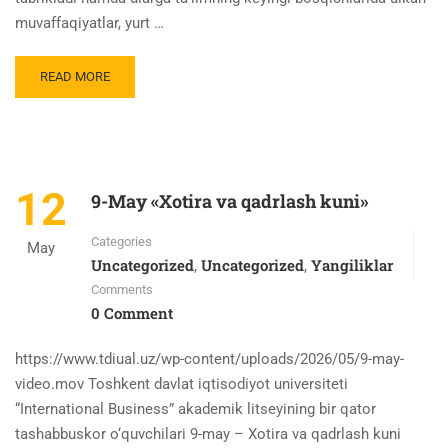
muvaffaqiyatlar, yurt …
READ MORE
12
9-May «Xotira va qadrlash kuni»
Categories
May
Uncategorized
Uncategorized
Yangiliklar
,
,
Comments
0 Comment
https://www.tdiual.uz/wp-content/uploads/2026/05/9-may-
video.mov Toshkent davlat iqtisodiyot universiteti
“International Business” akademik litseyining bir qator
tashabbuskor o‘quvchilari 9-may – Xotira va qadrlash kuni