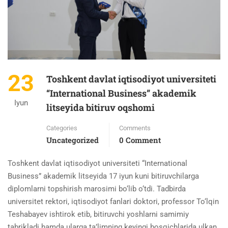
23
Toshkent davlat iqtisodiyot universiteti
“International Business” akademik
Iyun
litseyida bitiruv oqshomi
Categories
Comments
Uncategorized
0 Comment
Toshkent davlat iqtisodiyot universiteti “International
Business” akademik litseyida 17 iyun kuni bitiruvchilarga
diplomlarni topshirish marosimi bo‘lib o‘tdi. Tadbirda
universitet rektori, iqtisodiyot fanlari doktori, professor To‘lqin
Teshabayev ishtirok etib, bitiruvchi yoshlarni samimiy
tabrikladi hamda ularga ta’limning keyingi bosqichlarida ulkan