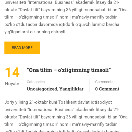
universiteti “International Business” akademik litseyida 21-
oktabr “Davlat tili” bayramining 36 yilligi munosabati bilan “Ona
tilim – o’zligimning timsoli” nomli ma’naviy-ma’rifiy tadbir
bo’lib o’tdi.Tadbir davomida iqtidorli o’quvchilarimiz barcha
yig’ilganlarni o’zlarining chiroyli …
READ MORE
14
“Ona tilim – o’zligimning timsoli”
Categories
Comments
Noyabr
Uncategorized
Yangiliklar
0 Comment
,
Joriy yilning 21-oktabr kuni Toshkent davlat iqtisodiyot
universiteti “International Business” akademik litseyida 21-
oktabr “Davlat tili” bayramining 36 yilligi munosabati bilan “Ona
tilim – o’zligimning timsoli” nomli ma’naviy-ma’rifiy tadbir
bo’lib o’tdi.Tadbir davomida iqtidorli o’quvchilarimiz barcha