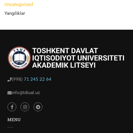
Uncategorized
Yangiliklar
(
)
998
71 245 22 64
info@tdiual.uz
MENU