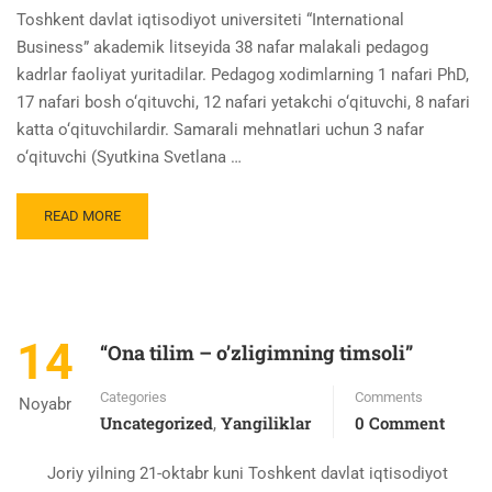
Toshkent davlat iqtisodiyot universiteti “International
Business” akademik litseyida 38 nafar malakali pedagog
kadrlar faoliyat yuritadilar. Pedagog xodimlarning 1 nafari PhD,
17 nafari bosh o‘qituvchi, 12 nafari yetakchi o‘qituvchi, 8 nafari
katta o‘qituvchilardir. Samarali mehnatlari uchun 3 nafar
o‘qituvchi (Syutkina Svetlana …
READ MORE
14
“Ona tilim – o’zligimning timsoli”
Categories
Comments
Noyabr
Uncategorized
Yangiliklar
0 Comment
,
Joriy yilning 21-oktabr kuni Toshkent davlat iqtisodiyot