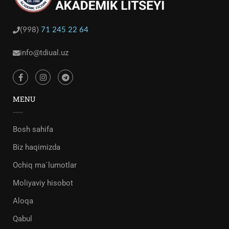
(
)
998
71 245 22 64
info@tdiual.uz
MENU
Bosh sahifa
Biz haqimizda
Ochiq ma`lumotlar
Moliyaviy hisobot
Aloqa
Qabul