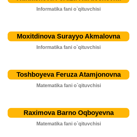
Informatika fani o`qituvchisi
Moxitdinova Surayyo Akmalovna
Informatika fani o`qituvchisi
Toshboyeva Feruza Atamjonovna
Matematika fani o`qituvchisi
Raximova Barno Oqboyevna
Matematika fani o`qituvchisi