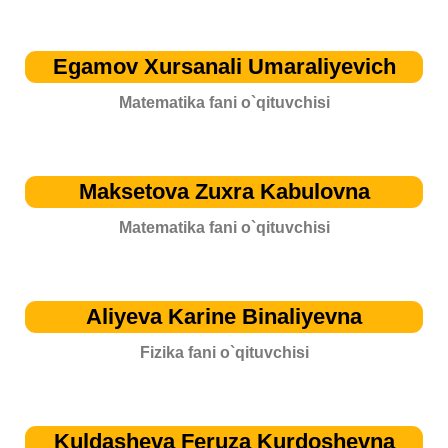
Egamov Xursanali Umaraliyevich
Matematika fani o`qituvchisi
Maksetova Zuxra Kabulovna
Matematika fani o`qituvchisi
Aliyeva Karine Binaliyevna
Fizika fani o`qituvchisi
Kuldasheva Feruza Kurdoshevna