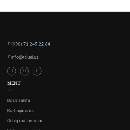
(
)
998
71 245 22 64
info@tdiual.uz
MENU
Bosh sahifa
Biz haqimizda
Ochiq ma`lumotlar