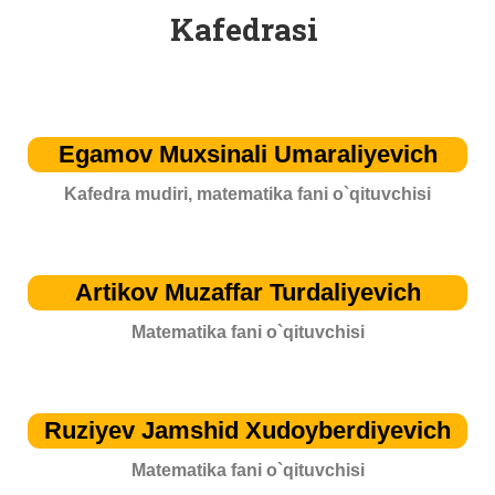
Kafedrasi
Egamov Muxsinali Umaraliyevich
Kafedra mudiri, matematika fani o`qituvchisi
Artikov Muzaffar Turdaliyevich
Matematika fani o`qituvchisi
Ruziyev Jamshid Xudoyberdiyevich
Matematika fani o`qituvchisi