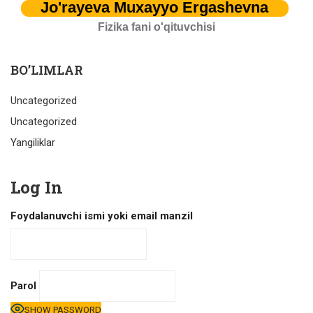
Jo'rayeva Muxayyo Ergashevna
Fizika fani o'qituvchisi
BO’LIMLAR
Uncategorized
Uncategorized
Yangiliklar
Log In
Foydalanuvchi ismi yoki email manzil
Parol
SHOW PASSWORD