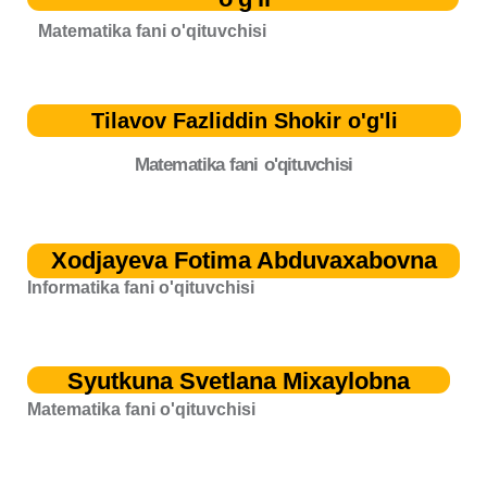
Matematika fani o'qituvchisi
Tilavov Fazliddin Shokir o'g'li
Matematika fani o'qituvchisi
Xodjayeva Fotima Abduvaxabovna
Informatika fani o'qituvchisi
Syutkuna Svetlana Mixaylobna
Matematika fani o'qituvchisi